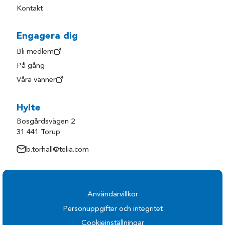
Kontakt
Engagera dig
Bli medlem
På gång
Våra vänner
Hylte
Bosgårdsvägen 2
31 441 Torup
b.torhall@telia.com
Användarvillkor
Personuppgifter och integritet
Cookieinställningar