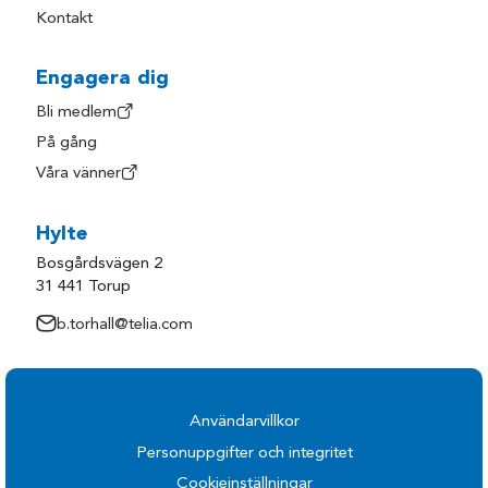
Kontakt
Engagera dig
Bli medlem
På gång
Våra vänner
Hylte
Bosgårdsvägen 2
31 441 Torup
b.torhall@telia.com
Användarvillkor
Personuppgifter och integritet
Cookieinställningar